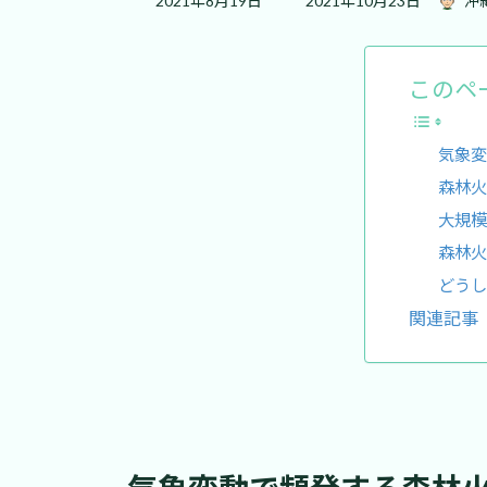
2021年8月19日
2021年10月23日
沖
終
更
新
日
このペ
時
:
気象変
森林火
大規模
森林火
どうし
関連記事