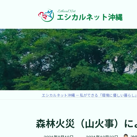
コ
ナ
ン
ビ
テ
ゲ
ン
ー
ツ
シ
へ
ョ
ス
ン
キ
に
ッ
移
プ
動
エシカルネット沖縄 － 私ができる「環境に優しい暮らし
森林火災（山火事）に
最