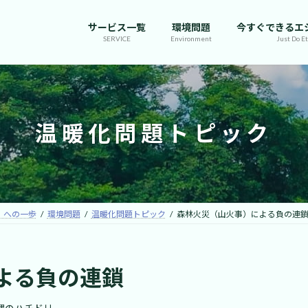
サービス一覧
環境問題
今すぐできるエ
SERVICE
Environment
Just Do Et
温暖化問題トピック
」への一歩
環境問題
温暖化問題トピック
森林火災（山火事）による負の連
よる負の連鎖