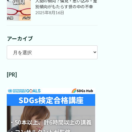
人間の傾向？偏見・思い込み・差
別傾向がもたらす世の中の不幸
2025年8月16日
アーカイブ
ア
ー
カ
イ
[PR]
ブ