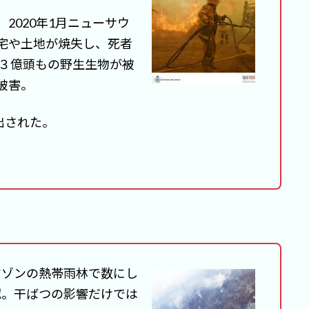
2020年1月ニューサウ
宅や土地が焼失し、死者
ど３億頭もの野生生物が被
被害。
出された。
アマゾンの熱帯雨林で数にし
確認。干ばつの影響だけでは