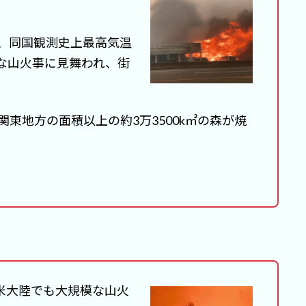
、同国観測史上最高気温
模な山火事に見舞われ、街
関東地方の面積以上の約3万3500k㎡の森が焼
北米大陸でも大規模な山火