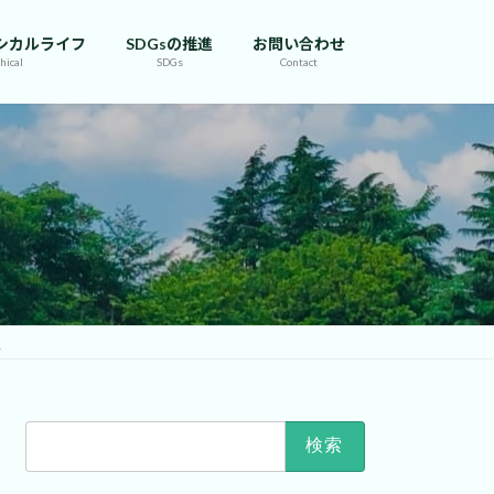
シカルライフ
SDGsの推進
お問い合わせ
hical
SDGs
Contact
鎖
検
索: