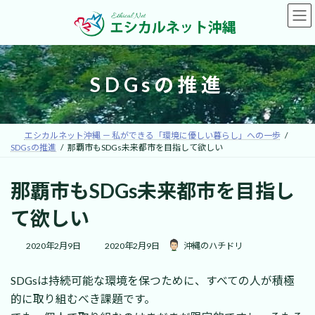
コ
ナ
ン
ビ
テ
ゲ
ン
ー
ツ
シ
へ
ョ
SDGsの推進
ス
ン
キ
に
ッ
移
プ
動
エシカルネット沖縄 － 私ができる「環境に優しい暮らし」への一歩
SDGsの推進
那覇市もSDGs未来都市を目指して欲しい
那覇市もSDGs未来都市を目指し
て欲しい
最
2020年2月9日
2020年2月9日
沖縄のハチドリ
終
更
SDGsは持続可能な環境を保つために、すべての人が積極
新
日
的に取り組むべき課題です。
時