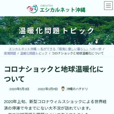
コ
ナ
ン
ビ
テ
ゲ
ン
ー
ツ
シ
へ
ョ
温暖化問題トピック
ス
ン
キ
に
ッ
移
プ
動
エシカルネット沖縄 － 私ができる「環境に優しい暮らし」への一歩
環境問題
温暖化問題トピック
コロナショックと地球温暖化について
コロナショックと地球温暖化に
ついて
最
2020年5月3日
2022年1月9日
沖縄のハチドリ
終
更
2020年上旬、新型コロナウィルスショックによる世界経
新
日
済の停滞で今までにない大不況が訪れています。
時