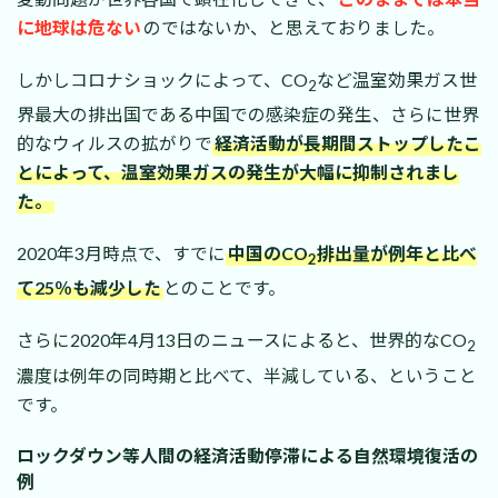
に地球は危ない
のではないか、と思えておりました。
しかしコロナショックによって、CO
など温室効果ガス世
2
界最大の排出国である中国での感染症の発生、さらに世界
的なウィルスの拡がりで
経済活動が長期間ストップしたこ
とによって、温室効果ガスの発生が大幅に抑制されまし
た。
2020年3月時点で、すでに
中国のCO
排出量が例年と比べ
2
て25％も減少した
とのことです。
さらに2020年4月13日のニュースによると、世界的なCO
2
濃度は例年の同時期と比べて、半減している、ということ
です。
ロックダウン等人間の経済活動停滞による自然環境復活の
例