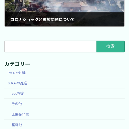
コロナショックと環境問題について
2020年5月6日
検
索:
カテゴリー
PV-Net沖縄
SDGsの推進
eco検定
その他
太陽光発電
蓄電池