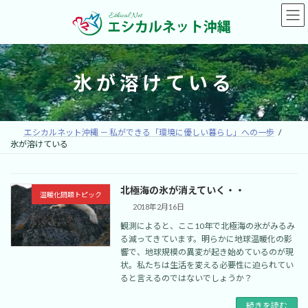
コ
ナ
ン
ビ
テ
ゲ
ン
ー
ツ
シ
へ
ョ
氷が溶けている
ス
ン
キ
に
ッ
移
プ
動
エシカルネット沖縄 － 私ができる「環境に優しい暮らし」への一歩
氷が溶けている
北極海の氷が消えていく・・
温暖化問題トピック
2018年2月16日
観測によると、ここ10年で北極海の氷がみるみ
る減ってきています。明らかに地球温暖化の影
響で、地球規模の異変が起き始めているのが現
状。私たちは生活を変える必要性に迫られてい
ると言えるのではないでしょうか？
続きを読む