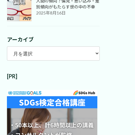
人間の傾向？偏見・思い込み・差
別傾向がもたらす世の中の不幸
2025年8月16日
アーカイブ
ア
ー
カ
イ
[PR]
ブ