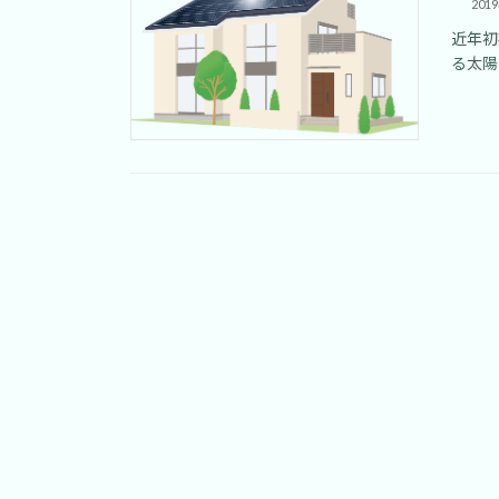
201
近年初
る太陽