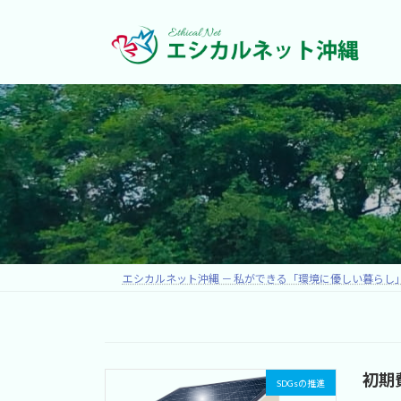
コ
ナ
ン
ビ
テ
ゲ
ン
ー
ツ
シ
へ
ョ
ス
ン
キ
に
ッ
移
プ
動
エシカルネット沖縄 － 私ができる「環境に優しい暮らし
初期
SDGsの推進