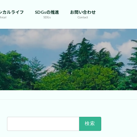
シカルライフ
SDGsの推進
お問い合わせ
hical
SDGs
Contact
検
索: