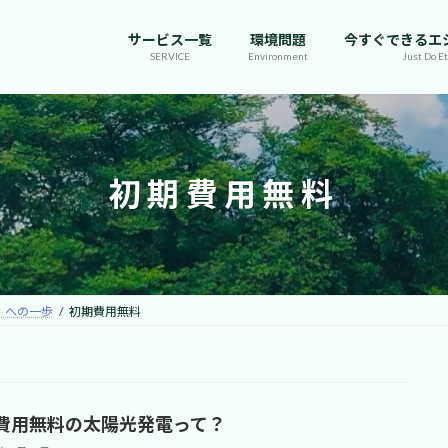
サービス一覧
環境問題
今すぐできるエ
SERVICE
Environment
Just Do Et
初期費用無料
」への一歩
初期費用無料
費用無料の太陽光発電って？