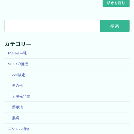
続きを読む
検
索:
カテゴリー
PV-Net沖縄
SDGsの推進
eco検定
その他
太陽光発電
蓄電池
農業
エシカル通信