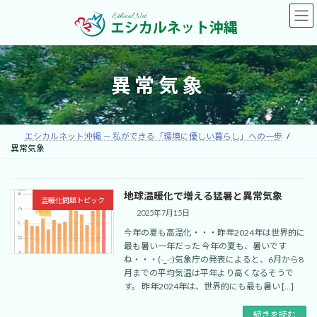
コ
ナ
ン
ビ
テ
ゲ
ン
ー
ツ
シ
へ
ョ
異常気象
ス
ン
キ
に
ッ
移
プ
動
エシカルネット沖縄 － 私ができる「環境に優しい暮らし」への一歩
異常気象
地球温暖化で増える猛暑と異常気象
温暖化問題トピック
2025年7月15日
今年の夏も高温化・・・昨年2024年は世界的に
最も暑い一年だった 今年の夏も、暑いです
ね・・・(-_-;)気象庁の発表によると、6月から8
月までの平均気温は平年より高くなるそうで
す。 昨年2024年は、世界的にも最も暑い […]
続きを読む