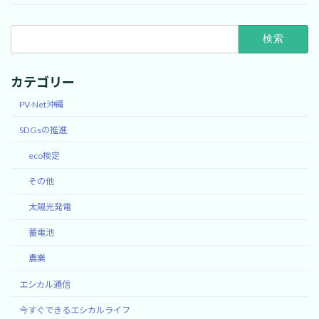
検
索:
カテゴリー
PV-Net沖縄
SDGsの推進
eco検定
その他
太陽光発電
蓄電池
農業
エシカル通信
今すぐできるエシカルライフ