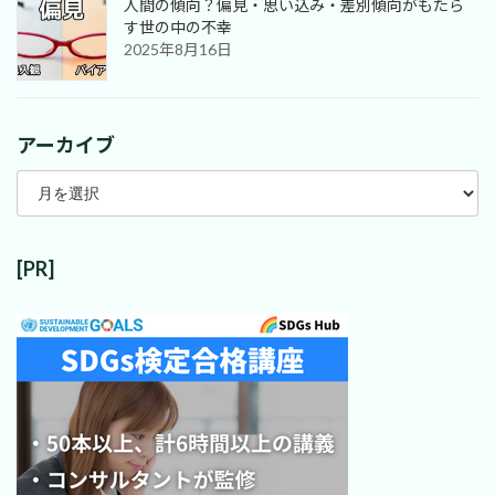
人間の傾向？偏見・思い込み・差別傾向がもたら
す世の中の不幸
2025年8月16日
アーカイブ
ア
ー
カ
イ
ブ
[PR]