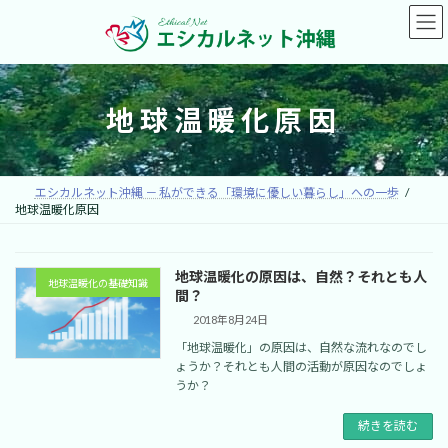
コ
ナ
ン
ビ
テ
ゲ
ン
ー
ツ
シ
へ
ョ
地球温暖化原因
ス
ン
キ
に
ッ
移
プ
動
エシカルネット沖縄 － 私ができる「環境に優しい暮らし」への一歩
地球温暖化原因
地球温暖化の原因は、自然？それとも人
地球温暖化の基礎知識
間？
2018年8月24日
「地球温暖化」の原因は、自然な流れなのでし
ょうか？それとも人間の活動が原因なのでしょ
うか？
続きを読む