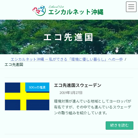
コ
ナ
ン
ビ
テ
ゲ
ン
ー
ツ
シ
へ
ョ
エコ先進国
ス
ン
キ
に
ッ
移
プ
動
エシカルネット沖縄 － 私ができる「環境に優しい暮らし」への一歩
エコ先進国
エコ先進国スウェーデン
SDGsの推進
2019年1月27日
環境対策が進んでいる地域としてヨーロッパが
有名ですが、その中でも進んでいるスウェーデ
ンの取り組みを紹介しています。
続きを読む