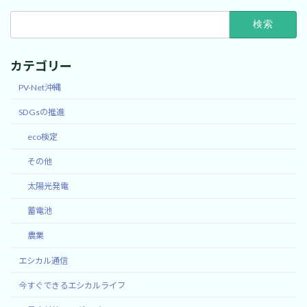
検
索:
カテゴリー
PV-Net沖縄
SDGsの推進
eco検定
その他
太陽光発電
蓄電池
農業
エシカル通信
今すぐできるエシカルライフ